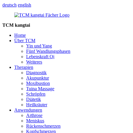
deutsch
english
TCM kangtai
Home
Über TCM
Yin und Yang
Fünf Wandlungsphasen
Lebenskraft Qi
Weiteres
Therapien
Diagnostik
Akupunktur
Moxibustion
Tuina Massage
Schröpfen
Diätetik
Heilkräuter
Anwendungen
Arthrose
Meniskus
Rückenschmerzen
Kopfschmerzen