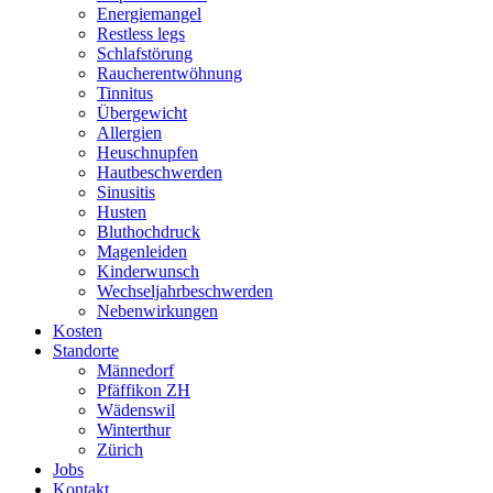
Energiemangel
Restless legs
Schlafstörung
Raucherentwöhnung
Tinnitus
Übergewicht
Allergien
Heuschnupfen
Hautbeschwerden
Sinusitis
Husten
Bluthochdruck
Magenleiden
Kinderwunsch
Wechseljahrbeschwerden
Nebenwirkungen
Kosten
Standorte
Männedorf
Pfäffikon ZH
Wädenswil
Winterthur
Zürich
Jobs
Kontakt