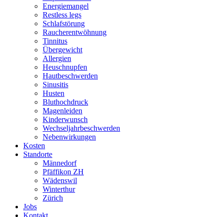
Energiemangel
Restless legs
Schlafstörung
Raucherentwöhnung
Tinnitus
Übergewicht
Allergien
Heuschnupfen
Hautbeschwerden
Sinusitis
Husten
Bluthochdruck
Magenleiden
Kinderwunsch
Wechseljahrbeschwerden
Nebenwirkungen
Kosten
Standorte
Männedorf
Pfäffikon ZH
Wädenswil
Winterthur
Zürich
Jobs
Kontakt