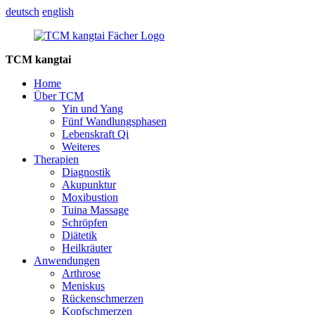
deutsch
english
TCM kangtai
Home
Über TCM
Yin und Yang
Fünf Wandlungsphasen
Lebenskraft Qi
Weiteres
Therapien
Diagnostik
Akupunktur
Moxibustion
Tuina Massage
Schröpfen
Diätetik
Heilkräuter
Anwendungen
Arthrose
Meniskus
Rückenschmerzen
Kopfschmerzen