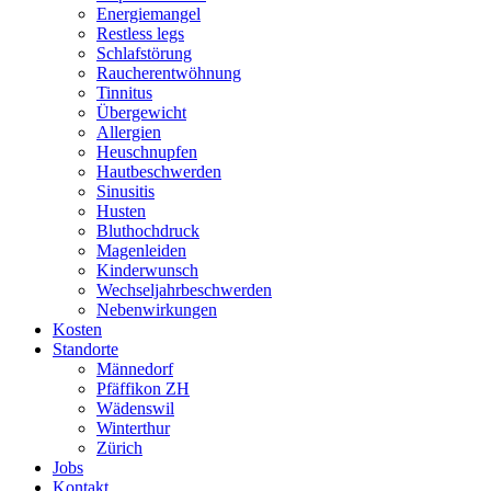
Energiemangel
Restless legs
Schlafstörung
Raucherentwöhnung
Tinnitus
Übergewicht
Allergien
Heuschnupfen
Hautbeschwerden
Sinusitis
Husten
Bluthochdruck
Magenleiden
Kinderwunsch
Wechseljahrbeschwerden
Nebenwirkungen
Kosten
Standorte
Männedorf
Pfäffikon ZH
Wädenswil
Winterthur
Zürich
Jobs
Kontakt