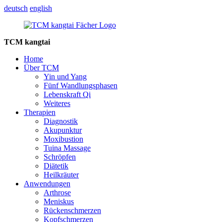
deutsch
english
TCM kangtai
Home
Über TCM
Yin und Yang
Fünf Wandlungsphasen
Lebenskraft Qi
Weiteres
Therapien
Diagnostik
Akupunktur
Moxibustion
Tuina Massage
Schröpfen
Diätetik
Heilkräuter
Anwendungen
Arthrose
Meniskus
Rückenschmerzen
Kopfschmerzen