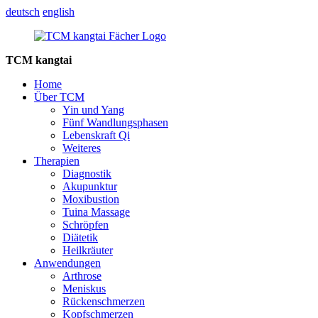
deutsch
english
TCM kangtai
Home
Über TCM
Yin und Yang
Fünf Wandlungsphasen
Lebenskraft Qi
Weiteres
Therapien
Diagnostik
Akupunktur
Moxibustion
Tuina Massage
Schröpfen
Diätetik
Heilkräuter
Anwendungen
Arthrose
Meniskus
Rückenschmerzen
Kopfschmerzen