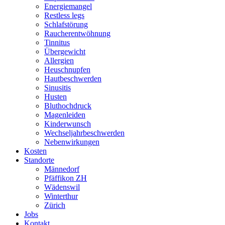
Energiemangel
Restless legs
Schlafstörung
Raucherentwöhnung
Tinnitus
Übergewicht
Allergien
Heuschnupfen
Hautbeschwerden
Sinusitis
Husten
Bluthochdruck
Magenleiden
Kinderwunsch
Wechseljahrbeschwerden
Nebenwirkungen
Kosten
Standorte
Männedorf
Pfäffikon ZH
Wädenswil
Winterthur
Zürich
Jobs
Kontakt