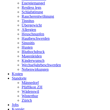
Energiemangel
Restless legs
Schlafstörung
Raucherentwöhnung
Tinnitus
Übergewicht
Allergien
Heuschnupfen
Hautbeschwerden
Sinusitis
Husten
Bluthochdruck
Magenleiden
Kinderwunsch
Wechseljahrbeschwerden
Nebenwirkungen
Kosten
Standorte
Männedorf
Pfäffikon ZH
Wädenswil
Winterthur
Zürich
Jobs
Kontakt