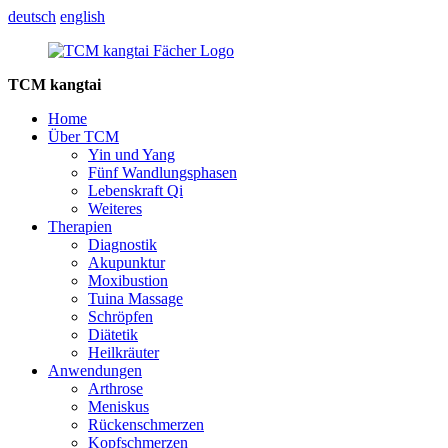
deutsch
english
TCM kangtai
Home
Über TCM
Yin und Yang
Fünf Wandlungsphasen
Lebenskraft Qi
Weiteres
Therapien
Diagnostik
Akupunktur
Moxibustion
Tuina Massage
Schröpfen
Diätetik
Heilkräuter
Anwendungen
Arthrose
Meniskus
Rückenschmerzen
Kopfschmerzen