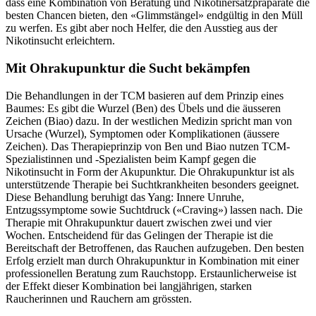
dass eine Kombination von Beratung und Nikotinersatzpräparate die
besten Chancen bieten, den «Glimmstängel» endgültig in den Müll
zu werfen. Es gibt aber noch Helfer, die den Ausstieg aus der
Nikotinsucht erleichtern.
Mit Ohrakupunktur die Sucht bekämpfen
Die Behandlungen in der TCM basieren auf dem Prinzip eines
Baumes: Es gibt die Wurzel (Ben) des Übels und die äusseren
Zeichen (Biao) dazu. In der westlichen Medizin spricht man von
Ursache (Wurzel), Symptomen oder Komplikationen (äussere
Zeichen). Das Therapieprinzip von Ben und Biao nutzen TCM-
Spezialistinnen und -Spezialisten beim Kampf gegen die
Nikotinsucht in Form der Akupunktur. Die Ohrakupunktur ist als
unterstützende Therapie bei Suchtkrankheiten besonders geeignet.
Diese Behandlung beruhigt das Yang: Innere Unruhe,
Entzugssymptome sowie Suchtdruck («Craving») lassen nach. Die
Therapie mit Ohrakupunktur dauert zwischen zwei und vier
Wochen. Entscheidend für das Gelingen der Therapie ist die
Bereitschaft der Betroffenen, das Rauchen aufzugeben. Den besten
Erfolg erzielt man durch Ohrakupunktur in Kombination mit einer
professionellen Beratung zum Rauchstopp. Erstaunlicherweise ist
der Effekt dieser Kombination bei langjährigen, starken
Raucherinnen und Rauchern am grössten.