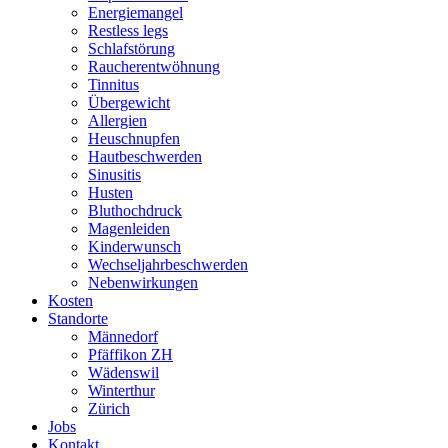
Energiemangel
Restless legs
Schlafstörung
Raucherentwöhnung
Tinnitus
Übergewicht
Allergien
Heuschnupfen
Hautbeschwerden
Sinusitis
Husten
Bluthochdruck
Magenleiden
Kinderwunsch
Wechseljahrbeschwerden
Nebenwirkungen
Kosten
Standorte
Männedorf
Pfäffikon ZH
Wädenswil
Winterthur
Zürich
Jobs
Kontakt