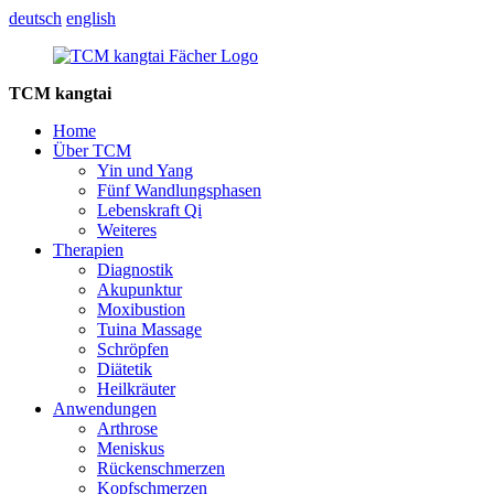
deutsch
english
TCM kangtai
Home
Über TCM
Yin und Yang
Fünf Wandlungsphasen
Lebenskraft Qi
Weiteres
Therapien
Diagnostik
Akupunktur
Moxibustion
Tuina Massage
Schröpfen
Diätetik
Heilkräuter
Anwendungen
Arthrose
Meniskus
Rückenschmerzen
Kopfschmerzen